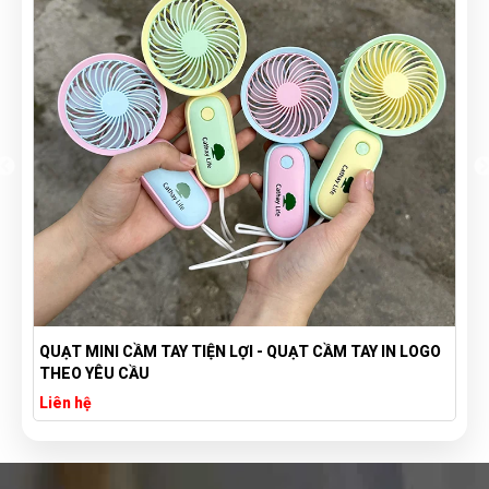
OGO
TÚI VẢI BỐ CANVAS IN LOGO THEO YÊU CẦU GIÁ RẺ -
XƯỞNG SẢN XUẤT TÚI VẢI CANVAS
Liên hệ