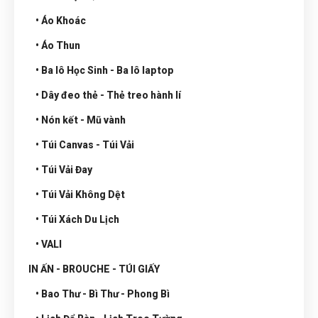
• Áo Khoác
• Áo Thun
• Ba lô Học Sinh - Ba lô laptop
• Dây đeo thẻ - Thẻ treo hành lí
• Nón kết - Mũ vành
• Túi Canvas - Túi Vải
• Túi Vải Đay
• Túi Vải Không Dệt
• Túi Xách Du Lịch
• VALI
IN ẤN - BROUCHE - TÚI GIẤY
• Bao Thư - Bì Thư - Phong Bì