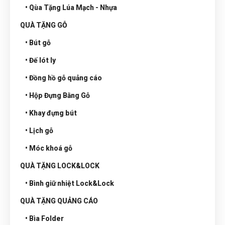
• Qùa Tặng Lúa Mạch - Nhựa
QUÀ TẶNG GỖ
• Bút gỗ
• Đế lót ly
• Đồng hồ gỗ quảng cáo
• Hộp Đựng Bằng Gỗ
• Khay đựng bút
• Lịch gỗ
• Móc khoá gỗ
QUÀ TẶNG LOCK&LOCK
• Bình giữ nhiệt Lock&Lock
QUÀ TẶNG QUẢNG CÁO
• Bìa Folder