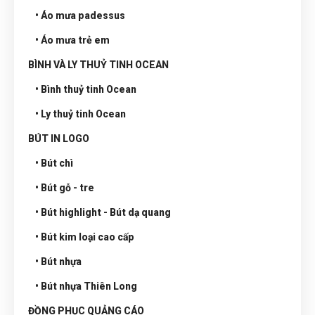
• Áo mưa padessus
• Áo mưa trẻ em
BÌNH VÀ LY THUỶ TINH OCEAN
• Bình thuỷ tinh Ocean
• Ly thuỷ tinh Ocean
BÚT IN LOGO
• Bút chì
• Bút gỗ - tre
• Bút highlight - Bút dạ quang
• Bút kim loại cao cấp
• Bút nhựa
• Bút nhựa Thiên Long
ĐỒNG PHỤC QUẢNG CÁO