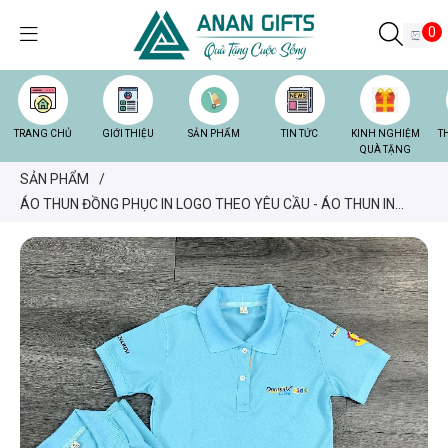
0
TRANG CHỦ
GIỚI THIỆU
SẢN PHẨM
TIN TỨC
KINH NGHIỆM
T
QUÀ TẶNG
SẢN PHẨM
/
ÁO THUN ĐỒNG PHỤC IN LOGO THEO YÊU CẦU - ÁO THUN IN
LOGO MENARINI